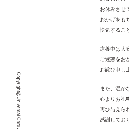
お休みさせ
おかげをも
快気するこ
療養中は大
ご迷惑をお
お詫び申し
Copyright@Universal Care Association
また、温か
心よりお礼
再び与えら
感謝してお