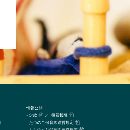
情報公開
- 定款
／
役員報酬
園
- たつのこ保育園運営規定
- ふじのもり保育園運営規定