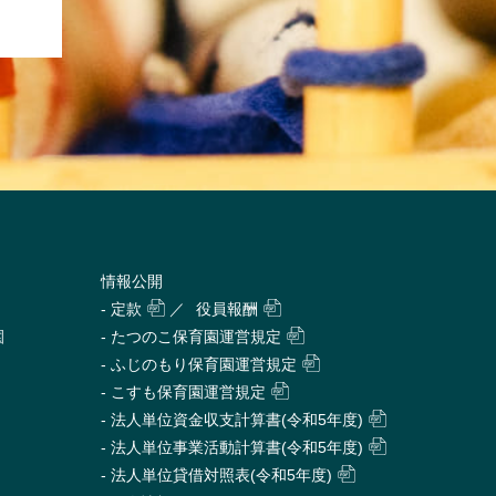
情報公開
- 定款
／
役員報酬
園
- たつのこ保育園運営規定
- ふじのもり保育園運営規定
- こすも保育園運営規定
- 法人単位資金収支計算書(令和5年度)
- 法人単位事業活動計算書(令和5年度)
- 法人単位貸借対照表(令和5年度)