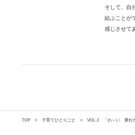
そして、自
結ぶことが
感じさせて
TOP
>
子育てひとりごと
>
VOL.2 「わ～い 乗れ