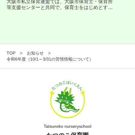
大阪市私立保育連盟では、大阪市保育士・保育所
等支援センターと共同で、保育士をはじめとする
保育分野の職業理解と、進学に向けた学び の選択
肢を広げることを目的に、『保育の進学フェア』
を開催いたします。 日 時 令和7年9月 […]
TOP
>
お知らせ
>
令和6年度（10/1～3/31の苦情情報について）
Tatsunoko nurseryschool